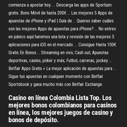
comienza a apostar hoy. ... Descarga las apps de Sportium
gratis. Bono Móvil de hasta 200€ ... Las mejores 5 Apps de
apuestas de iPhone y iPad | Guía de ... Quieres saber cuáles
son las mejores Apps de apuestas para iPhone? ... No entres
en pánico aquí haremos una lista y revisión de las mejores 5
aplicaciones para iOS en el mercado. ... Consigue Hasta 100€
Gratis En Bonos ... Streaming en vivo; Cash out; Apuestas
deportivas, casino, póker y más; Futbol, carreras, jockey ...
Betfair Apps Gratis » La mejor aplicación de apuestas para ...
Sigue tus apuestas en cualquier momento con Betfair
Sportsbook y gana mucho más con Betfair Exchange.
Casino en línea Colombia Lista Top. Los
mejores bonos colombianos para casinos
en línea, los mejores juegos de casino y
bonos de depósito.