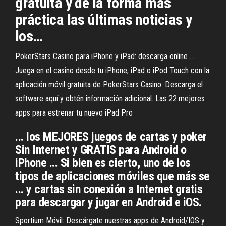
gratuita y de la forma más
práctica las últimas noticias y
los…
PokerStars Casino para iPhone y iPad: descarga online ...
Juega en el casino desde tu iPhone, iPad o iPod Touch con la
aplicación móvil gratuita de PokerStars Casino. Descarga el
software aquí y obtén información adicional. Las 22 mejores
apps para estrenar tu nuevo iPad Pro
... los MEJORES juegos de cartas y poker
Sin Internet y GRATIS para Android o
iPhone ... Si bien es cierto, uno de los
tipos de aplicaciones móviles que más se
... y cartas sin conexión a Internet gratis
para descargar y jugar en Android e iOS.
Sportium Móvil: Descárgate nuestras apps de Android/IOS y