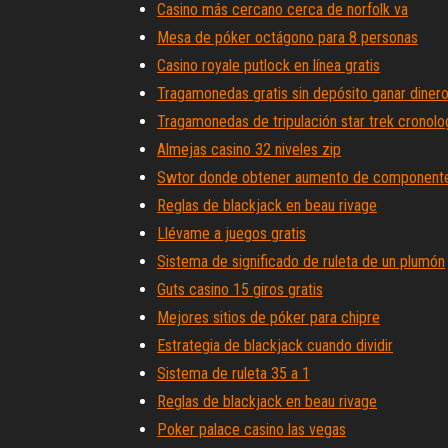
Casino más cercano cerca de norfolk va
Mesa de póker octágono para 8 personas
Casino royale putlock en línea gratis
Tragamonedas gratis sin depósito ganar dinero
Tragamonedas de tripulación star trek cronolo
Almejas casino 32 niveles zip
Swtor donde obtener aumento de componente
Reglas de blackjack en beau rivage
Llévame a juegos gratis
Sistema de significado de ruleta de un plumón
Guts casino 15 giros gratis
Mejores sitios de póker para chipre
Estrategia de blackjack cuando dividir
Sistema de ruleta 35 a 1
Reglas de blackjack en beau rivage
Poker palace casino las vegas