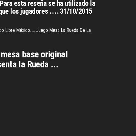
Para esta reseña se ha utilizado la
que los jugadores ..... 31/10/2015
 Libre México. ... Juego Mesa La Rueda De La
 mesa base original
enta la Rueda ...