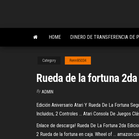
Skip
to
the
content
HOME
DINERO DE TRANSFERENCIA DE 
Category
Renn85034
Rueda de la fortuna 2da
By
ADMIN
Edición Aniversario Atari Y Rueda De La Fortuna Segun
Incluidos, 2 Controles ... Atari Consola De Juegos C
Enlace de descarga! Rueda De La Fortuna 2da Edicio
2 Rueda de la fortuna en caja. Wheel of ... amazon.c